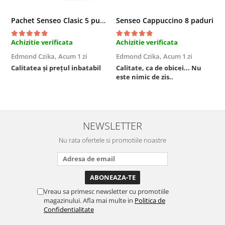
Pachet Senseo Clasic 5 pungi x 48 paduri
Senseo Cappuccino 8 paduri
Achizitie verificata
Achizitie verificata
A
Edmond Czika,
Acum 1 zi
Edmond Czika,
Acum 1 zi
R
s
Calitatea și prețul inbatabil
Calitate, ca de obicei... Nu
este nimic de zis..
F
NEWSLETTER
Nu rata ofertele si promotiile noastre
Vreau sa primesc newsletter cu promotiile
magazinului. Afla mai multe in
Politica de
Confidentialitate