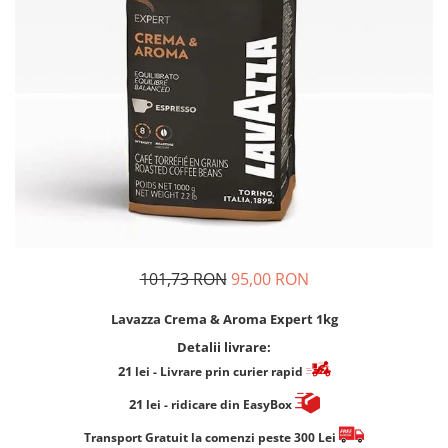
Cafea Capsule
Illy Iperespresso
Nespresso Professional
Cremesso
Cafissimo
Tassimo
Cafea macinata
illy
Davidoff
Cafea Solubila
101,73 RON
95,00 RON
Lavazza Crema & Aroma Expert 1kg
Detalii livrare:
21
lei
- Livrare prin curier rapid
21
lei
- ridicare din EasyBox
​​​​​​Transport Gratuit la comenzi peste 300 Lei