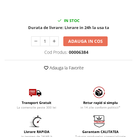
IN STOC
Durata de livrare:
Livrare in 24h la usa ta
ADAUGA IN COS
Cod Produs:
00006384
Adauga la Favorite
Transport Gratuit
Retur rapid si simplu
La comenzile peste 300 lei
in 14 zile conform politicii*
Livrare RAPIDA
Garantam CALITATEA
in termen de 24/48 h
Tuturor produselor comercializate