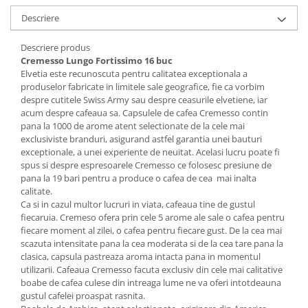
Descriere
Descriere produs
Cremesso Lungo Fortissimo 16 buc
Elvetia este recunoscuta pentru calitatea exceptionala a
produselor fabricate in limitele sale geografice, fie ca vorbim
despre cutitele Swiss Army sau despre ceasurile elvetiene, iar
acum despre cafeaua sa. Capsulele de cafea Cremesso contin
pana la 1000 de arome atent selectionate de la cele mai
exclusiviste branduri, asigurand astfel garantia unei bauturi
exceptionale, a unei experiente de neuitat. Acelasi lucru poate fi
spus si despre espresoarele Cremesso ce folosesc presiune de
pana la 19 bari pentru a produce o cafea de cea mai inalta
calitate.
Ca si in cazul multor lucruri in viata, cafeaua tine de gustul
fiecaruia. Cremeso ofera prin cele 5 arome ale sale o cafea pentru
fiecare moment al zilei, o cafea pentru fiecare gust. De la cea mai
scazuta intensitate pana la cea moderata si de la cea tare pana la
clasica, capsula pastreaza aroma intacta pana in momentul
utilizarii. Cafeaua Cremesso facuta exclusiv din cele mai calitative
boabe de cafea culese din intreaga lume ne va oferi intotdeauna
gustul cafelei proaspat rasnita.