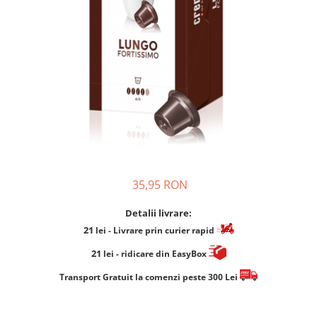
Cafea Capsule
Illy Iperespresso
Nespresso Professional
Cremesso
Cafissimo
Tassimo
Cafea macinata
illy
Davidoff
Cafea Solubila
35,95 RON
Detalii livrare:
21
lei
- Livrare prin curier rapid
21
lei
- ridicare din EasyBox
​​​​​​Transport Gratuit la comenzi peste 300 Lei