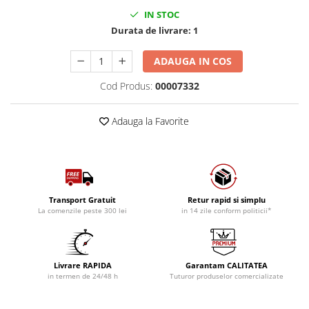
IN STOC
Durata de livrare:
1
ADAUGA IN COS
Cod Produs:
00007332
Adauga la Favorite
Transport Gratuit
Retur rapid si simplu
La comenzile peste 300 lei
in 14 zile conform politicii*
Livrare RAPIDA
Garantam CALITATEA
in termen de 24/48 h
Tuturor produselor comercializate