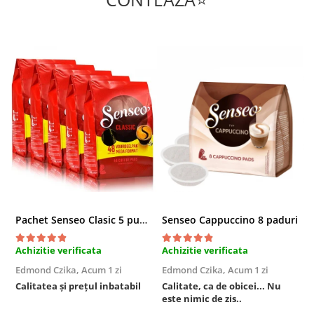
Pachet Senseo Clasic 5 pungi x 48 paduri
Senseo Cappuccino 8 paduri
Achizitie verificata
Achizitie verificata
A
Edmond Czika,
Acum 1 zi
Edmond Czika,
Acum 1 zi
R
s
Calitatea și prețul inbatabil
Calitate, ca de obicei... Nu
este nimic de zis..
F