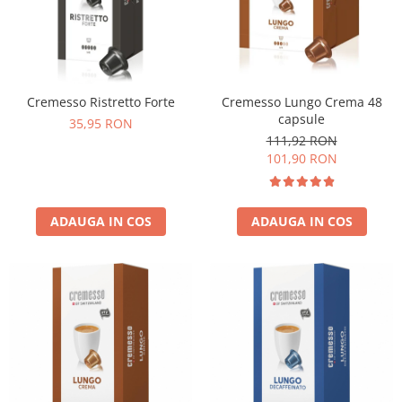
Cafea Capsule
Illy Iperespresso
Nespresso Professional
Cremesso
Cafissimo
Cremesso Lungo Crema 48
Cremesso Ristretto Forte
capsule
Tassimo
35,95 RON
111,92 RON
Cafea macinata
101,90 RON
illy
Davidoff
Cafea Solubila
ADAUGA IN COS
ADAUGA IN COS