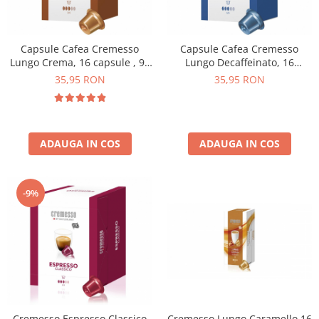
Capsule Cafea Cremesso
Capsule Cafea Cremesso
Lungo Crema, 16 capsule , 96
Lungo Decaffeinato, 16
gr.
capsule, 96g.
35,95 RON
35,95 RON
ADAUGA IN COS
ADAUGA IN COS
-9%
Cremesso Espresso Classico
Cremesso Lungo Caramello 16