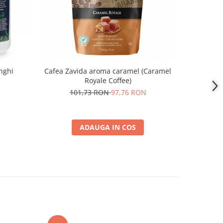
-2%
nghi
Cafea Zavida aroma caramel (Caramel
Cafea Zav
Royale Coffee)
(Bav
101,73 RON
97,76 RON
1
ADAUGA IN COS