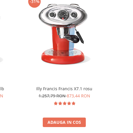
-31%
-25%
alb
Illy Francis Francis X7.1 rosu
Durgol 
ON
1.257,79 RON
873,44 RON
6
ADAUGA IN COS