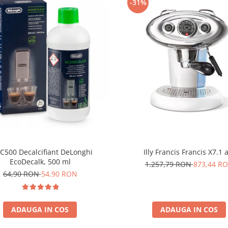
-31%
C500 Decalcifiant DeLonghi
Illy Francis Francis X7.1 
EcoDecalk, 500 ml
1.257,79 RON
873,44 R
64,90 RON
54,90 RON
ADAUGA IN COS
ADAUGA IN COS