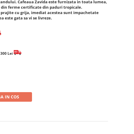
randului. Cafeaua Zavida este furnizata in toata lumea,
 din ferme certificate din paduri tropicale.
 prajite cu grija, imediat acestea sunt impachetate
 este gata sa vi se livreze.
e 300 Lei
A IN COS