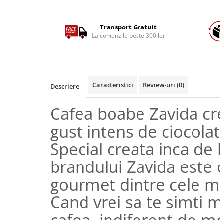
Transport Gratuit
La comenzile peste 300 lei
Caracteristici
Review-uri
(0)
Descriere
Cafea boabe Zavida c
gust intens de ciocolat
Special creata inca de
brandului Zavida este 
gourmet dintre cele ma
Cand vrei sa te simti 
cafea, indiferent de m