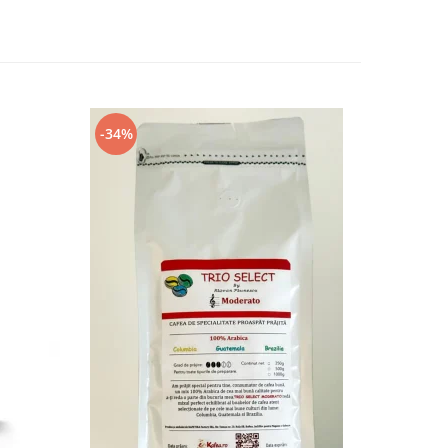
-34%
-13%