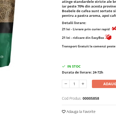
atinge standardele stricte ale b
iar peste 70% din acesta provine
Boabele de cafea sunt sortate si
pentru a pastra aroma, apoi cafea
Detalii livrare:
21
lei
- Livrare prin curier rapid
21
lei
- ridicare din EasyBox
​​​​​​Transport Gratuit la comenzi pest
IN STOC
Durata de livrare:
24-72h
ADAUG
Cod Produs:
00005858
Adauga la Favorite