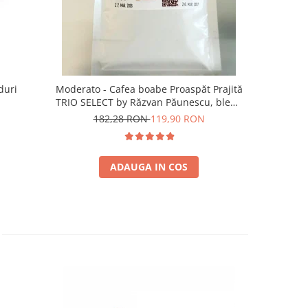
duri
Moderato - Cafea boabe Proaspăt Prajită
Illy Iper
TRIO SELECT by Răzvan Păunescu, blend
5
100% Arabica
182,28 RON
119,90 RON
ADAUGA IN COS