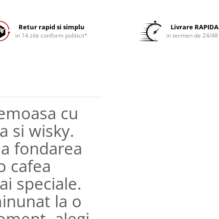
Retur rapid si simplu
Livrare RAPIDA
in 14 zile conform politicii*
in termen de 24/48
remoasa cu
a si wisky.
 la fondarea
o cafea
i speciale.
minunat la o
oment, alegi