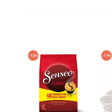
-12%
-11%