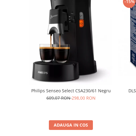
-15%
Philips Senseo Select CSA230/61 Negru
DLS
609,07 RON
298,00 RON
ADAUGA IN COS