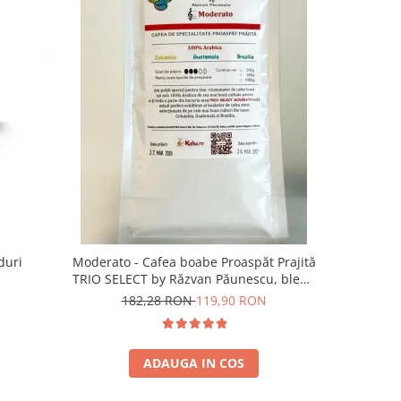
duri
Moderato - Cafea boabe Proaspăt Prajită
Illy Iper
TRIO SELECT by Răzvan Păunescu, blend
5
100% Arabica
182,28 RON
119,90 RON
ADAUGA IN COS