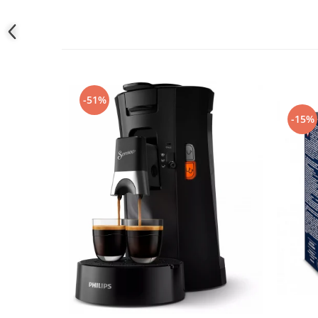
-51%
-15%