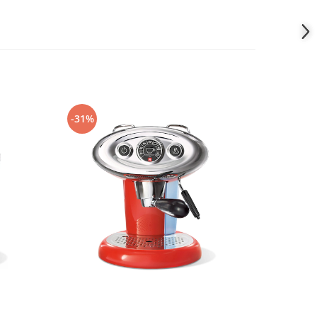
-31%
-25%