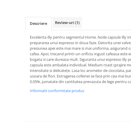
Review-uri
(1)
Descriere
Excelenta illy pentru segmentul Home. Noile capsule illy
prepararea unui espresso in doua faze. Datorita unei valve,
presiunea apei este mai mare si mai uniforma, asigurand o
cafea. Apoi, trecand printr-un orificiu ingust cafeaua est
bogata si care dureaza mult. Siguranta unui espresso illy p
capsula este ambalata individual. Medium roast (prajire med
intensitate si delicatețe. Lasa loc aromelor de ciocolata, pa
usoara de flori. Extragerea cofeinei se face prin cea mai bu
0.05%, jumatate din cantitatea prevazuta de lege pentru ca
Informatii conformitate produs