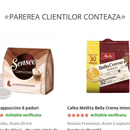
⭐PAREREA CLIENTILOR CONTEAZA⭐
appuccino 8 paduri
Achizitie verificata
Achizitie verificata
zika,
Acum 20 ore
Roxana Francescu,
Acum 2 saptam
 ca de obicei... Nu este nimic de
Foarte mulțumită