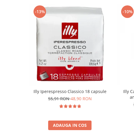
-13%
-10%
Illy Iperespresso Classico 18 capsule
Illy 
am
55,91 RON
48,90 RON
ADAUGA IN COS