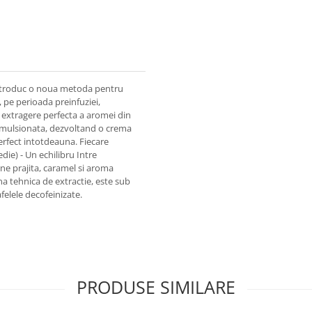
 introduc o noua metoda pentru
 pe perioada preinfuziei,
 extragere perfecta a aromei din
e emulsionata, dezvoltand o crema
erfect intotdeauna. Fiecare
ie) - Un echilibru Intre
ine prajita, caramel si aroma
na tehnica de extractie, este sub
felele decofeinizate.
PRODUSE SIMILARE