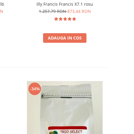
alb
Illy Francis Francis X7.1 rosu
Durgol 
ON
1.257,79 RON
873,44 RON
6
ADAUGA IN COS
-34%
-13%