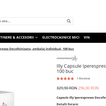
TINERE & ACCESORII
ELECTROCASNICE MICI
VIN
presso Decofeinizata, ambalaj individual, 100 buc
Illy Capsule Iperespres
100 buc
1 Review
329,90 RON
296,00 RON
Capsule Illy Iperespresso Decofe
Detalii livrare: