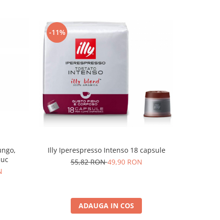
-11%
-11%
Illy Iperespresso Intenso 18 capsule
ungo,
Illy Ip
buc
55,82 RON
49,90 RON
N
5
ADAUGA IN COS