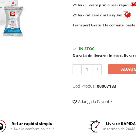
21
lei
- Livrare prin curier rapid
21
lei
- ridicare din EasyBox
​​​​​​Transport Gratuit la comenzi pest
IN STOC
Durata de livrare:
In stoc, livrar
ADAUG
Cod Produs:
00007183
Adauga la Favorite
Retur rapid si simplu
Livrare RAPIDA
in 14 zile conform politicii*
in termen de 24/48