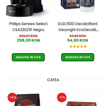
DLSC500 Decalcifiant
Philips Senseo Select
DeLonghi EcoDecalk,
CSA230/61 Negru
500 ml
64,90 RON
609,07 RON
54,90 RON
298,00 RON
ADAUGA IN COS
ADAUGA IN COS
CAFEA
-14%
-11%