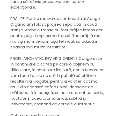
şansa să reînvie povestea unei cafele
excepţionale.
PRĂJIRE: Pentru realizarea sortimentului Congo
Organic am folosit prăjirea separată, în două
tranşe. Ambele tranşe au fost prăjite intens dar
pentru puţin timp, prima tranşă fiind prăjită mai
mult şi mai intens, în aşa fel încât să aducă în
ceaşcă mai multă intesitate.
PROFIL AROMATIC: REVIVING ORIGINS Congo este
în continuare o cafea pe care o obţinem cu
dificultate, în cantitate limitată, dar în fiecare an
vom face tot ce ne stă în putinţă să obţinem
recolte mai bogate, pentru a vă oferi cât mai
mult din această cafea unică, deosebit de
mătăsoasă în ceaşcă, cu note aromatice calde,
fructate şi acea aromă unică, subtilă şi
îmbietoare, amintind de cereale dulci şi nuci.
Cutia contine 50 capsule.