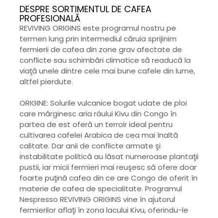
DESPRE SORTIMENTUL DE CAFEA
PROFESIONALĂ
REVIVING ORIGINS este programul nostru pe
termen lung prin intermediul căruia sprijinim
fermierii de cafea din zone grav afectate de
conflicte sau schimbări climatice să readucă la
viaţă unele dintre cele mai bune cafele din lume,
altfel pierdute.
ORIGINE: Solurile vulcanice bogat udate de ploi
care mărginesc aria râului Kivu din Congo în
partea de est oferă un terroir ideal pentru
cultivarea cafelei Arabica de cea mai înaltă
calitate. Dar anii de conflicte armate şi
instabilitate politică au lăsat numeroase plantaţii
pustii, iar micii fermieri mai reuşesc să ofere doar
foarte puţină cafea din ce are Congo de oferit în
materie de cafea de specialitate. Programul
Nespresso REVIVING ORIGINS vine în ajutorul
fermierilor aflaţi în zona lacului Kivu, oferindu-le