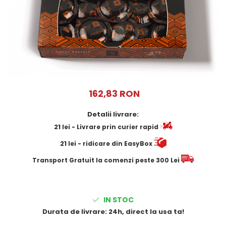
Cafea Capsule
Illy Iperespresso
Nespresso Professional
Cremesso
Cafissimo
Tassimo
Cafea macinata
162,83 RON
illy
Davidoff
Detalii livrare:
Cafea Solubila
21
lei
- Livrare prin curier rapid
21
lei
- ridicare din EasyBox
​​​​​​Transport Gratuit la comenzi peste 300 Lei
IN STOC
Durata de livrare:
24h, direct la usa ta!