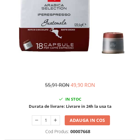
Cafea Capsule
Illy Iperespresso
Nespresso Professional
Cremesso
Cafissimo
Tassimo
Cafea macinata
illy
Davidoff
Cafea Solubila
55,91 RON
49,90 RON
IN STOC
Durata de livrare:
Livrare in 24h la usa ta
ADAUGA IN COS
Cod Produs:
00007668