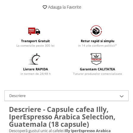
Adauga la Favorite
Transport Gratuit
Retur rapid si simplu
La comenzile peste 300 lei
in 14 zile conform politicii*
Livrare RAPIDA
Garantam CALITATEA
in termen de 24/48 h
Tuturor produselor comercializate
Descriere
Descriere - Capsule cafea Illy,
IperEspresso Arabica Selection,
Guatemala (18 capsule)
Descoperă gustul unic al cafelei
Illy IperEspresso Arabica