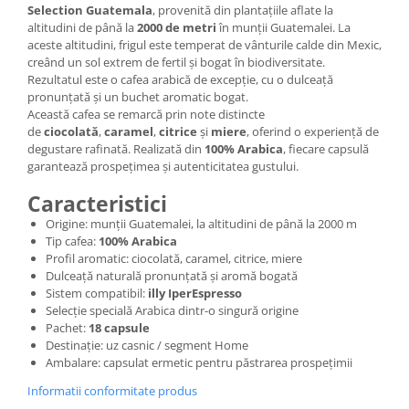
Selection Guatemala
, provenită din plantațiile aflate la
altitudini de până la
2000 de metri
în munții Guatemalei. La
aceste altitudini, frigul este temperat de vânturile calde din Mexic,
creând un sol extrem de fertil și bogat în biodiversitate.
Rezultatul este o cafea arabică de excepție, cu o dulceață
pronunțată și un buchet aromatic bogat.
Această cafea se remarcă prin note distincte
de
ciocolată
,
caramel
,
citrice
și
miere
, oferind o experiență de
degustare rafinată. Realizată din
100% Arabica
, fiecare capsulă
garantează prospețimea și autenticitatea gustului.
Caracteristici
Origine: munții Guatemalei, la altitudini de până la 2000 m
Tip cafea:
100% Arabica
Profil aromatic: ciocolată, caramel, citrice, miere
Dulceață naturală pronunțată și aromă bogată
Sistem compatibil:
illy IperEspresso
Selecție specială Arabica dintr-o singură origine
Pachet:
18 capsule
Destinație: uz casnic / segment Home
Ambalare: capsulat ermetic pentru păstrarea prospețimii
Informatii conformitate produs