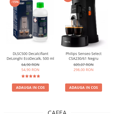
-15%
DLSC500 Decalcifiant
Philips Senseo Select
DeLonghi EcoDecalk, 500 ml
CSA230/61 Negru
64,90 RON
609,07 RON
54,90 RON
298,00 RON
ADAUGA IN COS
ADAUGA IN COS
CAFEA