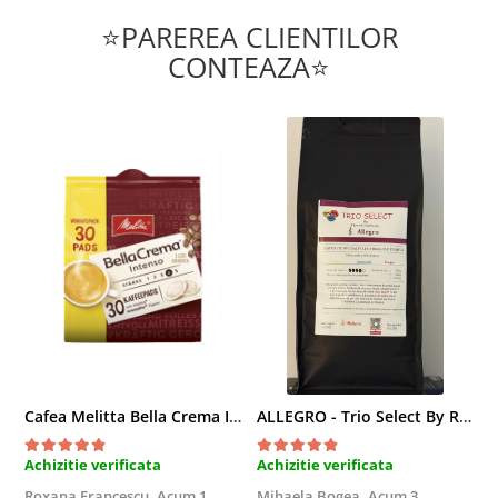
⭐PAREREA CLIENTILOR
CONTEAZA⭐
Cafea Melitta Bella Crema Intenso, 30 paduri, compatibile Senseo
ALLEGRO - Trio Select By Razvan Paunescu, 1 kg, 100% Arabica, (Columbia, Guatemala, Etiopia)
Achizitie verificata
Achizitie verificata
A
Roxana Francescu,
Acum 1
Mihaela Bogea,
Acum 3
M