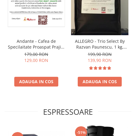
Andante - Cafea de
ALLEGRO - Trio Select By
Specilaitate Proaspat Prajita
Razvan Paunescu, 1 kg,
TRIO SELECT by Răzvan
100% Arabica, (Columbia,
179,00 RON
199,90 RON
Păunescu, blend 100%
Guatemala, Etiopia)
129,00 RON
139,90 RON
Arabica
ADAUGA IN COS
ADAUGA IN COS
ESPRESSOARE
-51%