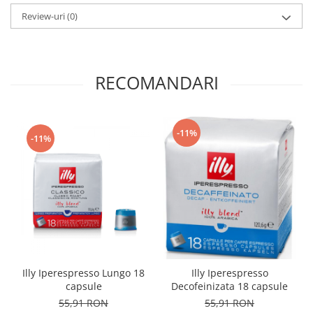
Review-uri
(0)
RECOMANDARI
-11%
-11%
Illy Iperespresso Lungo 18
Illy Iperespresso
capsule
Decofeinizata 18 capsule
55,91 RON
55,91 RON