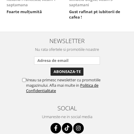
saptamana
saptamani
s
Foarte mulțumită
Gust rafinat pt iubitorii de
O
cafea !
s
NEWSLETTER
Nu rata ofertele si promotiile noastre
Vreau sa primesc newsletter cu promotiile
magazinului. Afla mai multe in
Politica de
Confidentialitate
SOCIAL
Urmareste-ne in social media