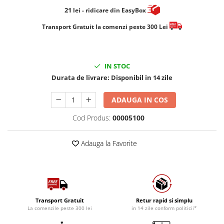
21
lei
- ridicare din EasyBox
​​​​​​Transport Gratuit la comenzi peste 300 Lei
IN STOC
Durata de livrare:
Disponibil in 14 zile
ADAUGA IN COS
Cod Produs:
00005100
Adauga la Favorite
Transport Gratuit
Retur rapid si simplu
La comenzile peste 300 lei
in 14 zile conform politicii*