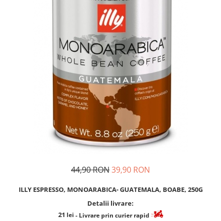
Cafea Capsule
Illy Iperespresso
Nespresso Professional
Cremesso
Cafissimo
Tassimo
Cafea macinata
illy
Davidoff
Cafea Solubila
44,90 RON
39,90 RON
ILLY ESPRESSO, MONOARABICA- GUATEMALA, BOABE, 250G
Detalii livrare:
21
lei
- Livrare prin curier rapid