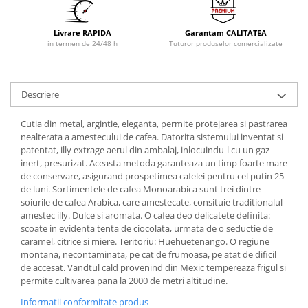
Livrare RAPIDA
Garantam CALITATEA
in termen de 24/48 h
Tuturor produselor comercializate
Descriere
Cutia din metal, argintie, eleganta, permite protejarea si pastrarea
nealterata a amestecului de cafea. Datorita sistemului inventat si
patentat, illy extrage aerul din ambalaj, inlocuindu-l cu un gaz
inert, presurizat. Aceasta metoda garanteaza un timp foarte mare
de conservare, asigurand prospetimea cafelei pentru cel putin 25
de luni. Sortimentele de cafea Monoarabica sunt trei dintre
soiurile de cafea Arabica, care amestecate, consituie traditionalul
amestec illy. Dulce si aromata. O cafea deo delicatete definita:
scoate in evidenta tenta de ciocolata, urmata de o seductie de
caramel, citrice si miere. Teritoriu: Huehuetenango. O regiune
montana, necontaminata, pe cat de frumoasa, pe atat de dificil
de accesat. Vandtul cald provenind din Mexic tempereaza frigul si
permite cultivarea pana la 2000 de metri altitudine.
Informatii conformitate produs