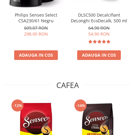
Philips Senseo Select
DLSC500 Decalcifiant
CSA230/61 Negru
DeLonghi EcoDecalk, 500 ml
609,07 RON
64,90 RON
298,00 RON
54,90 RON
ADAUGA IN COS
ADAUGA IN COS
CAFEA
-12%
-14%