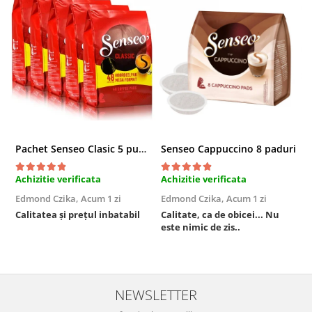
Pachet Senseo Clasic 5 pungi x 48 paduri
Senseo Cappuccino 8 paduri
Achizitie verificata
Achizitie verificata
A
Edmond Czika,
Acum 1 zi
Edmond Czika,
Acum 1 zi
R
s
Calitatea și prețul inbatabil
Calitate, ca de obicei... Nu
este nimic de zis..
F
NEWSLETTER