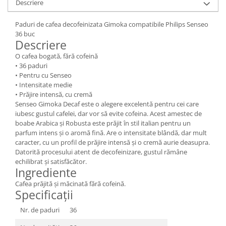
Descriere
Paduri de cafea decofeinizata Gimoka compatibile Philips Senseo
36 buc
Descriere
O cafea bogată, fără cofeină
• 36 paduri
• Pentru cu Senseo
• Intensitate medie
• Prăjire intensă, cu cremă
Senseo Gimoka Decaf este o alegere excelentă pentru cei care
iubesc gustul cafelei, dar vor să evite cofeina. Acest amestec de
boabe Arabica și Robusta este prăjit în stil italian pentru un
parfum intens și o aromă fină. Are o intensitate blândă, dar mult
caracter, cu un profil de prăjire intensă și o cremă aurie deasupra.
Datorită procesului atent de decofeinizare, gustul rămâne
echilibrat și satisfăcător.
Ingrediente
Cafea prăjită și măcinată fără cofeină.
Specificații
Nr. de paduri
36