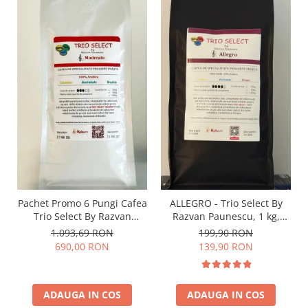
Pachet Promo 6 Pungi Cafea
ALLEGRO - Trio Select By
Trio Select By Razvan
Razvan Paunescu, 1 kg,
Paunescu - Moderato -1kg
100% Arabica, (Columbia,
1.093,69 RON
199,90 RON
Guatemala, Etiopia)
690,00 RON
139,90 RON
ADAUGA IN COS
ADAUGA IN COS