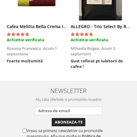
Cafea Melitta Bella Crema Intenso, 30 paduri, compatibile Senseo
ALLEGRO - Trio Select By Razvan Paunescu, 1 kg, 100% Arabica, (Columbia, Guatemala, Etiopia)
Achizitie verificata
Achizitie verificata
A
Roxana Francescu,
Acum 1
Mihaela Bogea,
Acum 3
M
saptamana
saptamani
s
Foarte mulțumită
Gust rafinat pt iubitorii de
O
cafea !
s
NEWSLETTER
Nu rata ofertele si promotiile noastre
Vreau sa primesc newsletter cu promotiile
magazinului. Afla mai multe in
Politica de