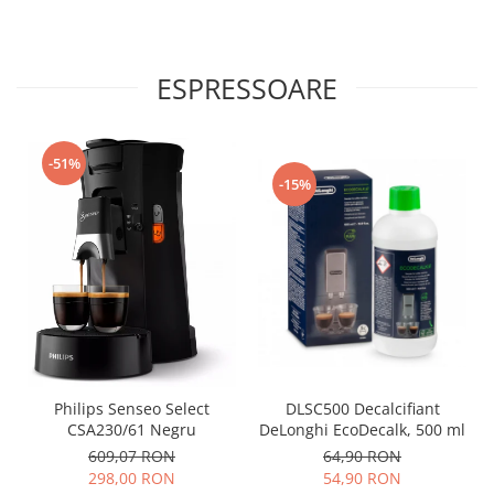
ESPRESSOARE
-51%
-15%
Philips Senseo Select
DLSC500 Decalcifiant
CSA230/61 Negru
DeLonghi EcoDecalk, 500 ml
609,07 RON
64,90 RON
298,00 RON
54,90 RON