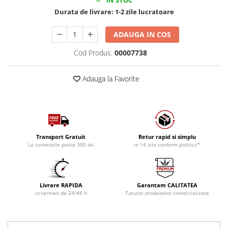
IN STOC
Durata de livrare:
1-2 zile lucratoare
ADAUGA IN COS
Cod Produs:
00007738
Adauga la Favorite
Transport Gratuit
Retur rapid si simplu
La comenzile peste 300 lei
in 14 zile conform politicii*
Livrare RAPIDA
Garantam CALITATEA
in termen de 24/48 h
Tuturor produselor comercializate