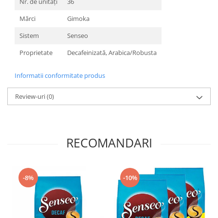
Nr. de unități
36
Mărci
Gimoka
Sistem
Senseo
Proprietate
Decafeinizată, Arabica/Robusta
Informatii conformitate produs
Review-uri
(0)
RECOMANDARI
-8%
-10%