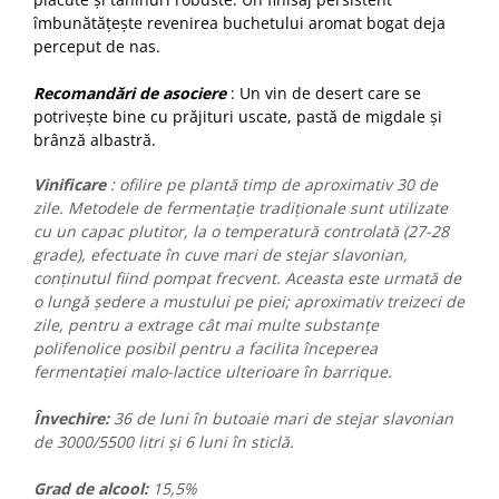
îmbunătățește revenirea buchetului aromat bogat deja
perceput de nas.
Recomandări de asociere
: Un vin de desert care se
potrivește bine cu prăjituri uscate, pastă de migdale și
brânză albastră.
Vinificare
: ofilire pe plantă timp de aproximativ 30 de
zile.
Metodele de fermentație tradiționale sunt utilizate
cu un capac plutitor, la o temperatură controlată (27-28
grade), efectuate în cuve mari de stejar slavonian,
conținutul fiind pompat frecvent.
Aceasta este urmată de
o lungă ședere a mustului pe piei;
aproximativ treizeci de
zile, pentru a extrage cât mai multe substanțe
polifenolice posibil pentru a facilita începerea
fermentației malo-lactice ulterioare în barrique.
Învechire:
36 de luni în butoaie mari de stejar slavonian
de 3000/5500 litri și 6 luni în sticlă.
Grad de alcool:
15,5%