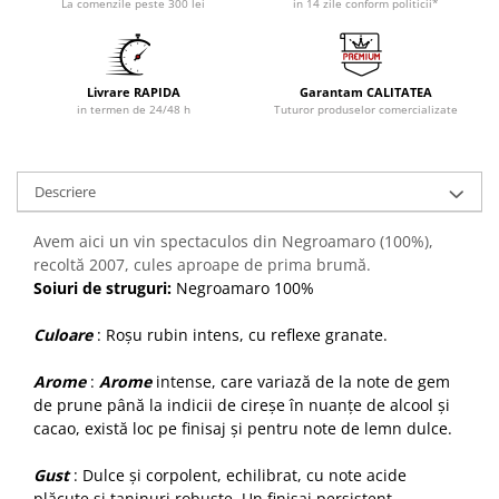
La comenzile peste 300 lei
in 14 zile conform politicii*
Livrare RAPIDA
Garantam CALITATEA
in termen de 24/48 h
Tuturor produselor comercializate
Descriere
Avem aici un vin spectaculos din Negroamaro (100%),
recoltă 2007, cules aproape de prima brumă.
Soiuri de struguri:
Negroamaro 100%
Culoare
: Roșu rubin intens, cu reflexe granate.
Arome
:
Arome
intense, care variază de la note de gem
de prune până la indicii de cireșe în nuanțe de alcool și
cacao, există loc pe finisaj și pentru note de lemn dulce.
Gust
: Dulce și corpolent, echilibrat, cu note acide
plăcute și taninuri robuste.
Un finisaj persistent