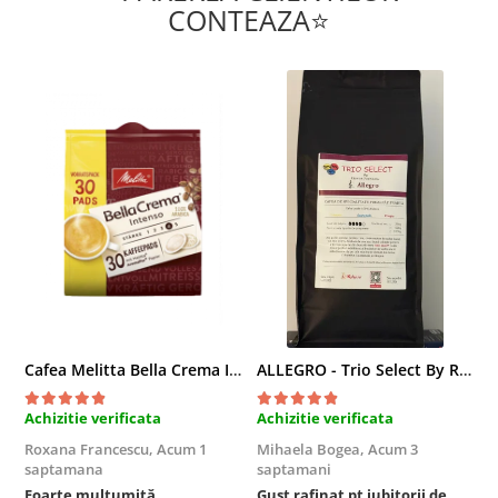
CONTEAZA⭐
Cafea Melitta Bella Crema Intenso, 30 paduri, compatibile Senseo
ALLEGRO - Trio Select By Razvan Paunescu, 1 kg, 100% Arabica, (Columbia, Guatemala, Etiopia)
Achizitie verificata
Achizitie verificata
A
Roxana Francescu,
Acum 1
Mihaela Bogea,
Acum 3
M
saptamana
saptamani
s
Foarte mulțumită
Gust rafinat pt iubitorii de
O