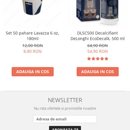
Cafea Capsule
Illy Iperespresso
Nespresso Professional
Cremesso
Cafissimo
Set 50 pahare Lavazza 6 oz,
DLSC500 Decalcifiant
180ml
DeLonghi EcoDecalk, 500 ml
Tassimo
12,00 RON
64,90 RON
Cafea macinata
8,80 RON
54,90 RON
illy
Davidoff
Cafea Solubila
ADAUGA IN COS
ADAUGA IN COS
NEWSLETTER
Nu rata ofertele si promotiile noastre