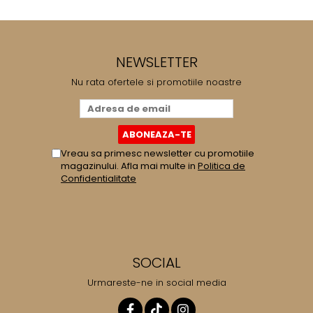
Cafea Capsule
Illy Iperespresso
Nespresso Professional
Cremesso
NEWSLETTER
Cafissimo
Nu rata ofertele si promotiile noastre
Tassimo
Cafea macinata
illy
Davidoff
Vreau sa primesc newsletter cu promotiile
magazinului. Afla mai multe in
Politica de
Cafea Solubila
Confidentialitate
SOCIAL
Urmareste-ne in social media