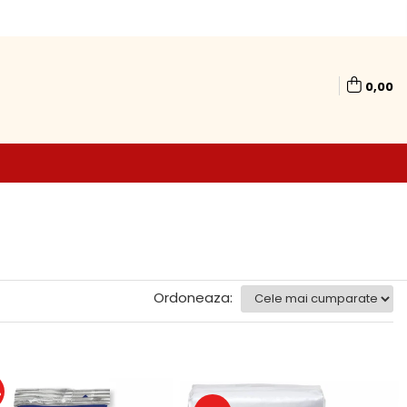
0,00
Ordoneaza:
%