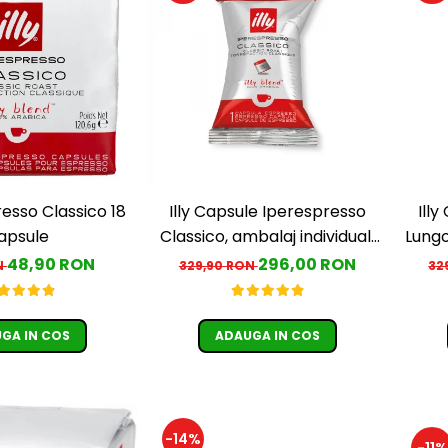
resso Classico 18
Illy Capsule Iperespresso
Ill
apsule
Classico, ambalaj individual,
Lungo
100 buc
48,90 RON
296,00 RON
N
329,90 RON
32
GA IN COS
ADAUGA IN COS
-14%
-11%