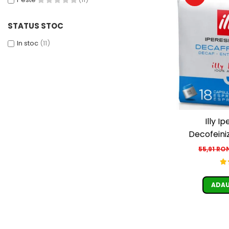
STATUS STOC
In stoc
(11)
Illy I
Decofeini
55,91 RO
ADAU