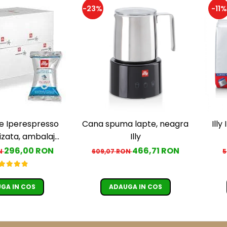
-23%
-11%
le Iperespresso
Cana spuma lapte, neagra
Ill
izata, ambalaj
Illy
ual, 100 buc
296,00 RON
466,71 RON
ON
609,07 RON
5
GA IN COS
ADAUGA IN COS