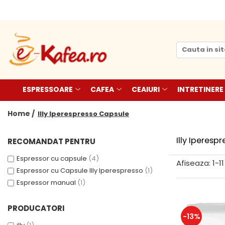
Espressoare
Cafea
Ceaiuri
Intretinere & Accesorii
De’Longhi
Cafea paduri
Pickwick
Filtre espressoare
Saeco automate
Paduri Senseo
Teekanne
Consumabile To Go
Paduri compatibile Senseo
Philips automate
Dogadan
Rasnite & Dispozitive spumare
ESPRESSOARE
CAFEA
CEAIURI
INTRETINERE
lapte
E.S.E (Easy Serving Espresso)
Philips Senseo
Cafea boabe
Cesti & Pahare
Home /
Illy Iperespresso Capsule
Illy Francis Francis
Cafea de Specialitate Proaspat
Decalcifiant & Intretinere
Nespresso Pro
Prajita
Illy Iperesp
RECOMANDAT PENTRU
Lavazza
Espressor cu capsule
(4)
Illy
Afiseaza:
1-
11
Espressor cu Capsule Illy Iperespresso
(1)
Kimbo by DeLonghi
Espressor manual
(1)
Douwe Egberts
Zavida
PRODUCATORI
Segafredo
-13%