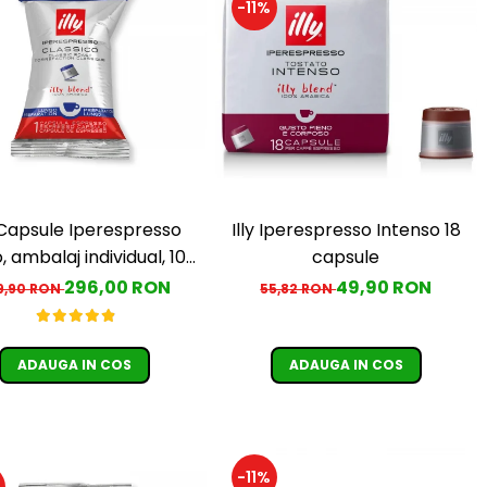
-11%
y Capsule Iperespresso
Illy Iperespresso Intenso 18
, ambalaj individual, 100
capsule
buc
296,00 RON
49,90 RON
9,90 RON
55,82 RON
ADAUGA IN COS
ADAUGA IN COS
-11%