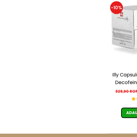
-10%
Illy Capsu
Decofein
individ
329,90 R
ADAU