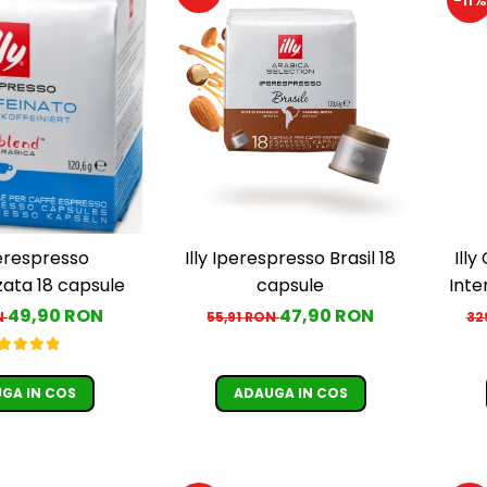
perespresso
Illy Iperespresso Brasil 18
Ill
zata 18 capsule
capsule
Inte
49,90 RON
47,90 RON
N
55,91 RON
32
GA IN COS
ADAUGA IN COS