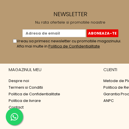
NEWSLETTER
Nu rata ofertele si promotiile noastre
Vreau sa primesc newsletter cu promotiile magazinului.
Afla mai multe in
Politica de Confidentialitate
MAGAZINUL MEU
CLIENTI
Despre noi
Metode de Pl
Termeni si Conditii
Politica de Re
Politica de Confidentialitate
Garantia Pro
Politica de livrare
ANPC
Contact