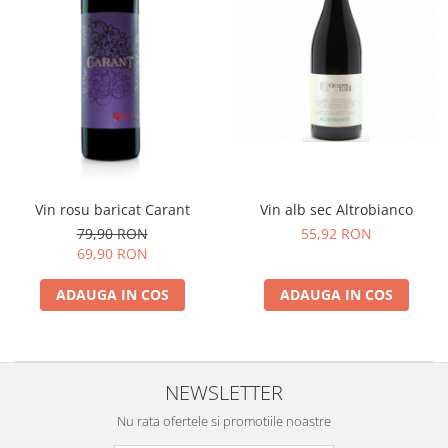
Cafea Capsule
Illy Iperespresso
Nespresso Professional
Cremesso
Cafissimo
Tassimo
Cafea macinata
illy
Vin rosu baricat Carant
Vin alb sec Altrobianco
Davidoff
79,90 RON
55,92 RON
Cafea Solubila
69,90 RON
ADAUGA IN COS
ADAUGA IN COS
NEWSLETTER
Nu rata ofertele si promotiile noastre