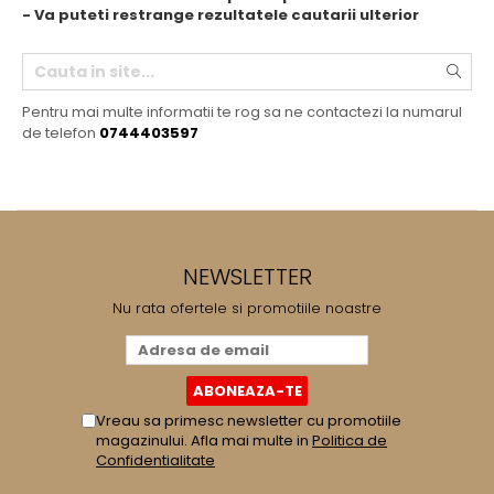
Cafea Capsule
- Va puteti restrange rezultatele cautarii ulterior
Illy Iperespresso
Nespresso Professional
Cremesso
Pentru mai multe informatii te rog sa ne contactezi la numarul
Cafissimo
de telefon
0744403597
Tassimo
Cafea macinata
illy
Davidoff
Cafea Solubila
NEWSLETTER
Nu rata ofertele si promotiile noastre
Vreau sa primesc newsletter cu promotiile
magazinului. Afla mai multe in
Politica de
Confidentialitate