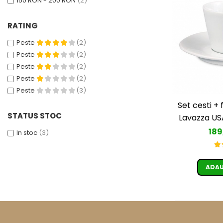
150 RON - 200 RON
(2)
Cafea Capsule
Illy Iperespresso
RATING
Nespresso Professional
Cremesso
Peste
(2)
Peste
(2)
Cafissimo
Peste
(2)
Tassimo
Peste
(2)
Cafea macinata
Peste
(3)
illy
Set cesti + 
Davidoff
STATUS STOC
Lavazza US
Cafea Solubila
189
In stoc
(3)
ADAU