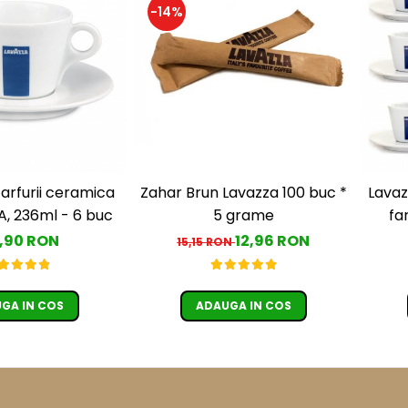
-14%
farfurii ceramica
Zahar Brun Lavazza 100 buc *
Lavaz
A, 236ml - 6 buc
5 grame
fa
,90 RON
12,96 RON
15,15 RON
GA IN COS
ADAUGA IN COS