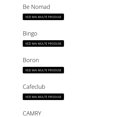
Cafea Capsule
Be Nomad
Illy Iperespresso
Nespresso Professional
VEZI MAI MULTE PRODUSE
Cremesso
Cafissimo
Bingo
Tassimo
Cafea macinata
VEZI MAI MULTE PRODUSE
illy
Davidoff
Boron
Cafea Solubila
VEZI MAI MULTE PRODUSE
Cafeclub
VEZI MAI MULTE PRODUSE
CAMRY