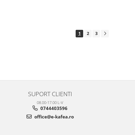
1
2
3
SUPORT CLIENTI
08.00-17.00 L-V
0744403596
office@e-kafea.ro