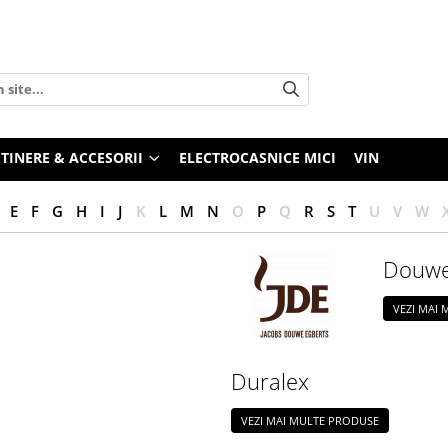
TINERE & ACCESORII
ELECTROCASNICE MICI
VIN
E
F
G
H
I
J
K
L
M
N
O
P
Q
R
S
T
U
V
W
Douwe
VEZI MAI
Duralex
VEZI MAI MULTE PRODUSE