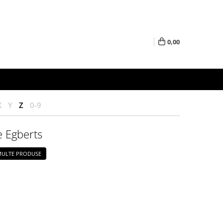
0,00
X
Y
Z
0-9
 Egberts
 MULTE PRODUSE