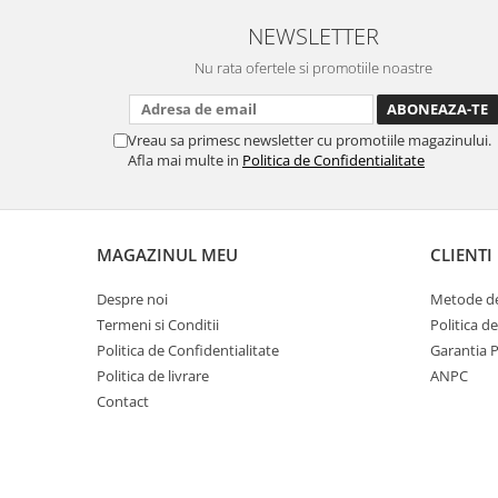
Cafea Capsule
NEWSLETTER
Illy Iperespresso
Nespresso Professional
Nu rata ofertele si promotiile noastre
Cremesso
Cafissimo
Vreau sa primesc newsletter cu promotiile magazinului.
Tassimo
Afla mai multe in
Politica de Confidentialitate
Cafea macinata
illy
Davidoff
MAGAZINUL MEU
CLIENTI
Cafea Solubila
Despre noi
Metode de
Termeni si Conditii
Politica d
Politica de Confidentialitate
Garantia 
Politica de livrare
ANPC
Contact