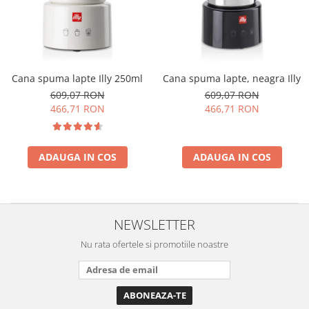
Cafea Capsule
Illy Iperespresso
Nespresso Professional
Cremesso
Cafissimo
Cana spuma lapte Illy 250ml
Cana spuma lapte, neagra Illy
Tassimo
609,07 RON
609,07 RON
466,71 RON
466,71 RON
Cafea macinata
illy
Davidoff
ADAUGA IN COS
ADAUGA IN COS
Cafea Solubila
NEWSLETTER
Nu rata ofertele si promotiile noastre