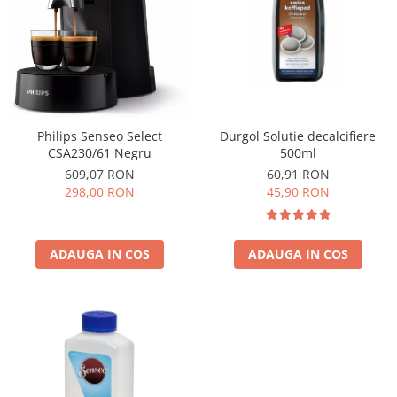
Cafea Capsule
Illy Iperespresso
Nespresso Professional
Cremesso
Cafissimo
Tassimo
Durgol Solutie decalcifiere
Philips Senseo Select
Cafea macinata
500ml
CSA230/61 Negru
illy
60,91 RON
609,07 RON
45,90 RON
298,00 RON
Davidoff
Cafea Solubila
ADAUGA IN COS
ADAUGA IN COS