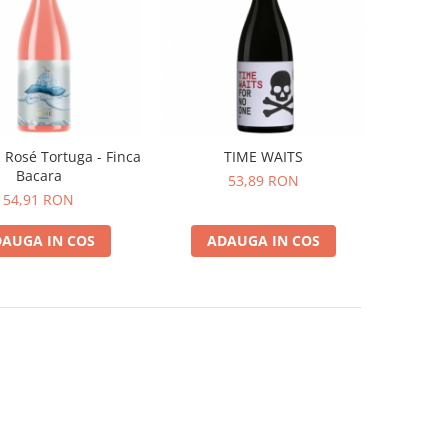
Rosé Tortuga - Finca
TIME WAITS
Bacara
53,89 RON
54,91 RON
AUGA IN COS
ADAUGA IN COS