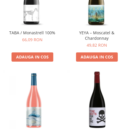
Cafea Capsule
Illy Iperespresso
Nespresso Professional
Cremesso
Cafissimo
TABA / Monastrell 100%
YEYA – Moscatel &
Chardonnay
Tassimo
66,09 RON
49,82 RON
Cafea macinata
illy
ADAUGA IN COS
ADAUGA IN COS
Davidoff
Cafea Solubila