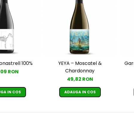
onastrell 100%
YEYA – Moscatel &
Gar
Chardonnay
,09 RON
49,82 RON
GA IN COS
ADAUGA IN COS