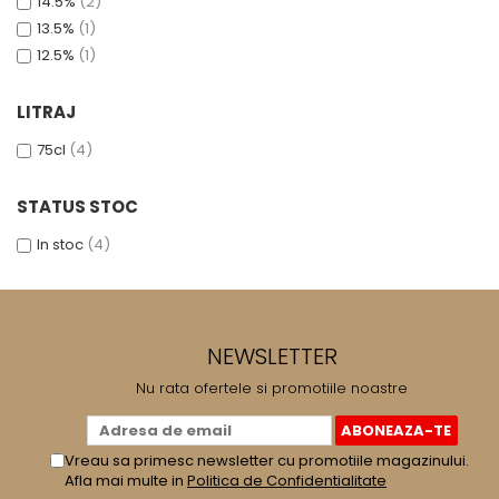
14.5%
(2)
13.5%
(1)
12.5%
(1)
LITRAJ
75cl
(4)
STATUS STOC
In stoc
(4)
NEWSLETTER
Nu rata ofertele si promotiile noastre
Vreau sa primesc newsletter cu promotiile magazinului.
Afla mai multe in
Politica de Confidentialitate