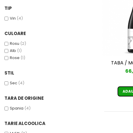
Cafea Capsule
TIP
Illy Iperespresso
Nespresso Professional
Vin
(4)
Cremesso
Cafissimo
CULOARE
Tassimo
Rosu
(2)
Cafea macinata
Alb
(1)
illy
Rose
(1)
TABA / M
Davidoff
66
STIL
Cafea Solubila
Sec
(4)
ADAU
TARA DE ORIGINE
Spania
(4)
TARIE ALCOOLICA