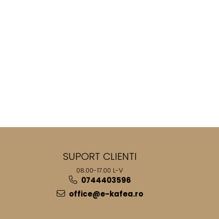
SUPORT CLIENTI
08.00-17.00 L-V
0744403596
office@e-kafea.ro