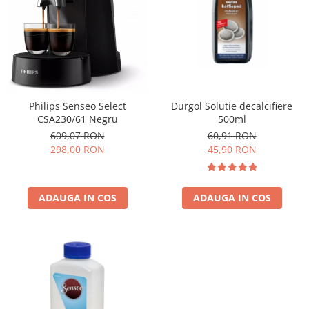
Cafea Capsule
Illy Iperespresso
Nespresso Professional
Cremesso
Cafissimo
Tassimo
Durgol Solutie decalcifiere
Philips Senseo Select
Cafea macinata
500ml
CSA230/61 Negru
illy
60,91 RON
609,07 RON
45,90 RON
298,00 RON
Davidoff
Cafea Solubila
ADAUGA IN COS
ADAUGA IN COS