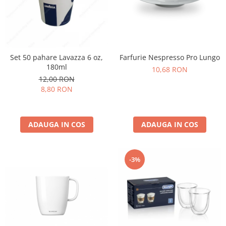
Cafea Capsule
Illy Iperespresso
Nespresso Professional
Cremesso
Cafissimo
Set 50 pahare Lavazza 6 oz,
Farfurie Nespresso Pro Lungo
180ml
Tassimo
10,68 RON
12,00 RON
Cafea macinata
8,80 RON
illy
Davidoff
Cafea Solubila
ADAUGA IN COS
ADAUGA IN COS
-3%