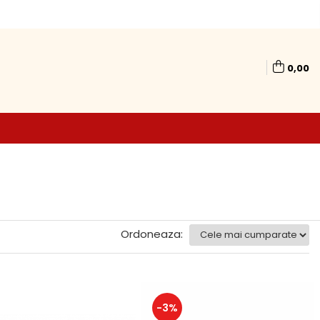
0,00
Ordoneaza:
-3%