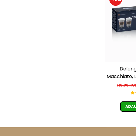
Delong
Macchiato, 
110,83 R
ADAU