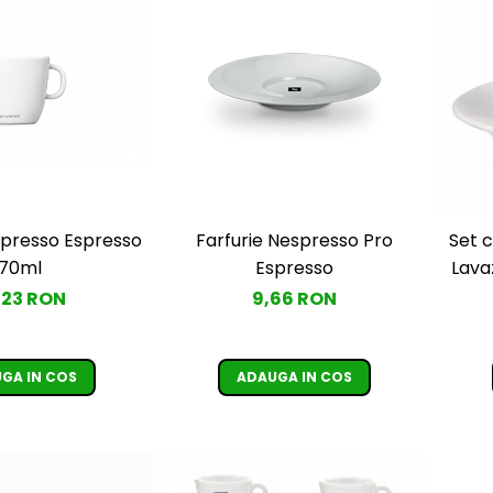
presso Espresso
Farfurie Nespresso Pro
Set c
70ml
Espresso
Lava
,23 RON
9,66 RON
GA IN COS
ADAUGA IN COS