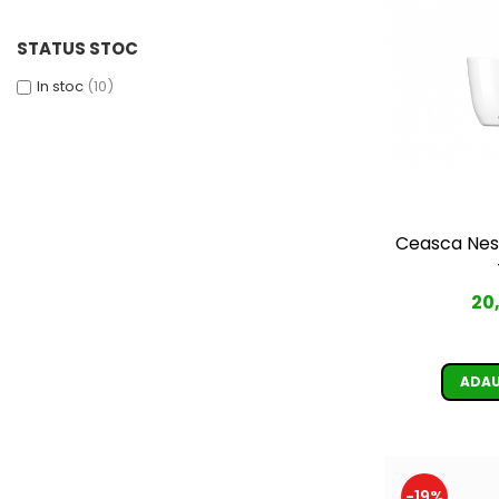
STATUS STOC
In stoc
(10)
Ceasca Nes
20
ADAU
-19%