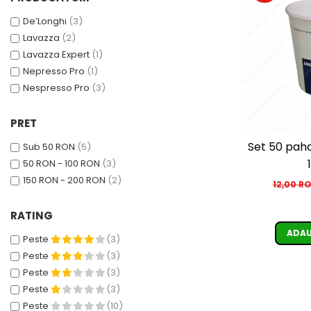
Cafea Capsule
De’Longhi
(3)
Illy Iperespresso
Lavazza
(2)
Nespresso Professional
Lavazza Expert
(1)
Cremesso
Nepresso Pro
(1)
Cafissimo
Nespresso Pro
(3)
Tassimo
Cafea macinata
PRET
illy
Set 50 pahare Lavazza 6 oz,
Sub 50 RON
(5)
Davidoff
50 RON - 100 RON
(3)
Cafea Solubila
150 RON - 200 RON
(2)
12,00 R
RATING
ADAU
Peste
(3)
Peste
(3)
Peste
(3)
Peste
(3)
Peste
(10)